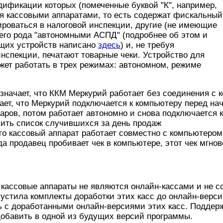
дификации которых (помеченные буквой "К", например,
я кассовыми аппаратами, то есть содержат фискальный
роваться в налоговой инспекции, другие (не имеющие
оего рода "автономными АСПД" (подробнее об этом и
ющих устройств написано
здесь
) и, не требуя
инспекции, печатают товарные чеки. Устройство для
жет работать в трех режимах: автономном, режиме
значает, что ККМ Меркурий работает без соединения с
ает, что Меркурий подключается к компьютеру перед нач
аров, потом работает автономно и снова подключается 
зить список случившихся за день продаж
что кассовый аппарат работает совместно с компьютеро
гда продавец пробивает чек в компьютере, этот чек мгно
 кассовые аппараты не являются онлайн-кассами и не с
стила комплекты доработки этих касс до онлайн-верси
ь с доработанными онлайн-версиями этих касс. Поддерж
обавить в одной из будущих версий программы.