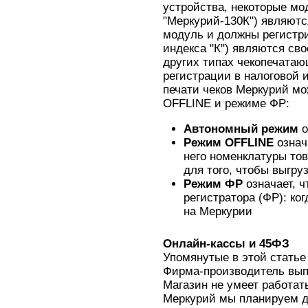
устройства, некоторые мо
"Меркурий-130К") являютс
модуль и должны регистри
индекса "К") являются св
других типах чекопечата
регистрации в налоговой 
печати чеков Меркурий мо
OFFLINE и режиме ФР:
Автономный режим
о
Режим OFFLINE
означ
него номенклатуры тов
для того, чтобы выгру
Режим ФР
означает, 
регистратора (ФР): ко
на Меркурии
Онлайн-кассы и 45ФЗ
Упомянутые в этой статье
Фирма-производитель выпу
Магазин не умеет работат
Меркурий мы планируем д