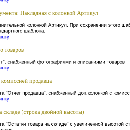
умента: Накладная с колонкой Артикул
нительной колонкой Артикул. При сохранении этого ша
андартного шаблона.
инку
о товаров
ст", снабженный фотографиями и описаниями товаров
инку
с комиссией продавца
а "Отчет продавца", снабженный доп.колонкой с комис
инку
а складе (строка двойной высоты)
а "Остатки товара на складе" с увеличенной высотой с
варов