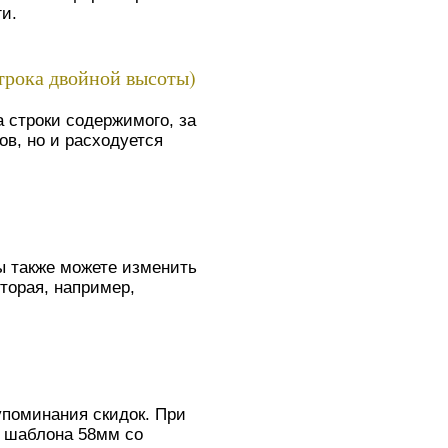
и.
трока двойной высоты)
 строки содержимого, за
в, но и расходуется
ы также можете изменить
вторая, например,
упоминания скидок. При
о шаблона 58мм со