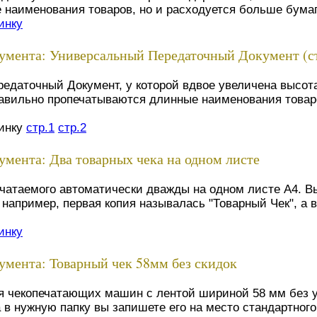
наименования товаров, но и расходуется больше бумаг
инку
умента: Универсальный Передаточный Документ (с
даточный Документ, у которой вдвое увеличена высота
равильно пропечатываются длинные наименования товаро
тинку
стр.1
стр.2
мента: Два товарных чека на одном листе
ечатаемого автоматически дважды на одном листе А4. В
 например, первая копия называлась "Товарный Чек", а 
инку
мента: Товарный чек 58мм без скидок
ля чекопечатающих машин с лентой шириной 58 мм без 
 в нужную папку вы запишете его на место стандартног