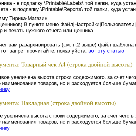
ика - в подпапку \Printable\Labels\ той папки, куда ус
та - в подпапку \Printable\Reports\ той папки, куда ус
мму Тирика-Магазин
 ценников) В пункте меню Файл|Настройки|Пользователи
р и печать нужного отчета или ценника
яет вам разархивировать (см. п.2 выше) файл шаблона в
этот запрет прочитайте, пожалуйста,
вот эту статью
мента: Товарный чек А4 (строка двойной высоты)
двое увеличена высота строки содержимого, за счет чег
наименования товаров, но и расходуется больше бумаг
инку
мента: Накладная (строка двойной высоты)
ое увеличена высота строки содержимого, за счет чего 
наименования товаров, но и расходуется больше бумаг
инку