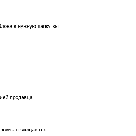
блона в нужную папку вы
сией продавца
троки - помещаются