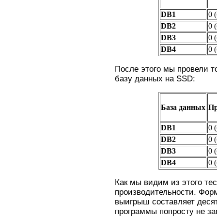
DB1
0 
DB2
0 
DB3
0 
DB4
0 
После этого мы провели т
базу данных на SSD:
База данных
П
DB1
0 
DB2
0 
DB3
0 
DB4
0 
Как мы видим из этого те
производительности. Фор
выигрыш составляет десят
программы попросту не зам