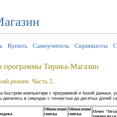
Магазин
ь
Купить
Самоучитель
Скриншоты
С
ы программы Тирика-Магазин
ий режим. Часть 2.
на быстром компьютере с программой и базой данных, 
ы делались в секундах с точностью до десятых долей с
Обновление
Обновление
Отчет "Оста
родажа
списка
списка
товара на с