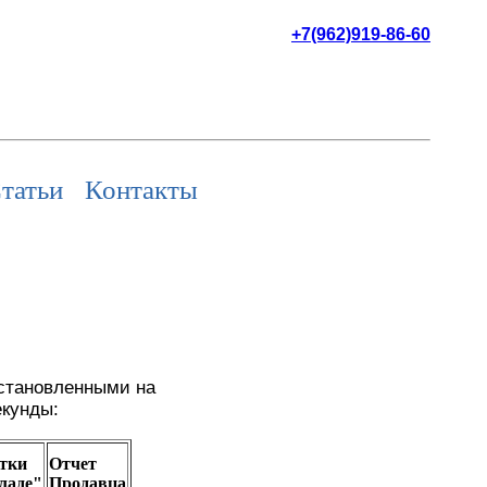
+7(962)919-86-60
татьи
Контакты
установленными на
екунды:
тки
Отчет
кладе"
Продавца