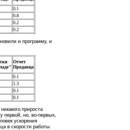
0.1
0.8
0.2
0.2
ановили и программу, и
тки
Отчет
кладе"
Продавца
0.1
1.3
0.1
0.1
 никакого прироста
 первой, но, во-первых,
ловек ускорения
ица в скорости работы