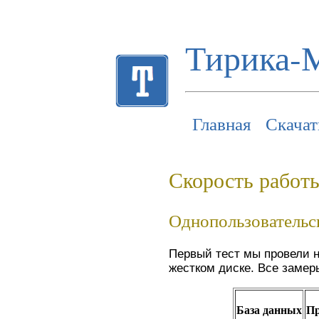
Тирика-
Главная
Скачат
Скорость работ
Однопользовательск
Первый тест мы провели 
жестком диске. Все замер
База данных
П