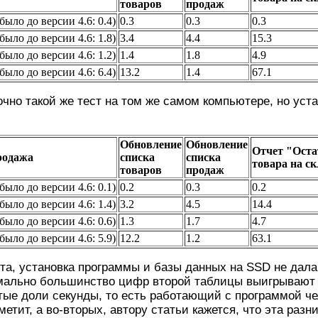
товаров
продаж
(было до версии 4.6: 0.4)
0.3
0.3
0.3
(было до версии 4.6: 1.8)
3.4
4.4
15.3
(было до версии 4.6: 1.2)
1.4
1.8
4.9
(было до версии 4.6: 6.4)
13.2
1.4
67.1
очно такой же тест на том же самом компьютере, но уст
Обновление
Обновление
Отчет "Оста
родажа
списка
списка
товара на с
товаров
продаж
(было до версии 4.6: 0.1)
0.2
0.3
0.2
(было до версии 4.6: 1.4)
3.2
4.5
14.4
(было до версии 4.6: 0.6)
1.3
1.7
4.7
(было до версии 4.6: 5.9)
12.2
1.2
63.1
ста, установка программы и базы данных на SSD не дала
мально большинство цифр второй таблицы выигрывают у
ые доли секунды, то есть работающий с программой че
етит, а во-вторых, автору статьи кажется, что эта разн