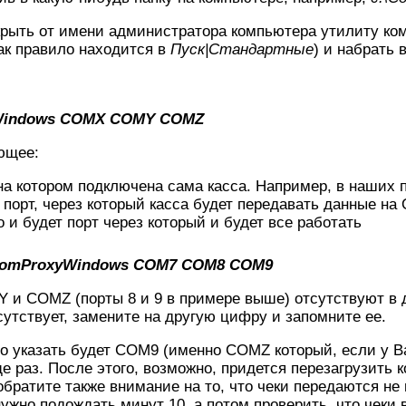
крыть от имени администратора компьютера утилиту ком
как правило находится в
Пуск|Стандартные
) и набрать
xyWindows COMX COMY COMZ
ющее:
 на котором подключена сама касса. Например, в наши
 порт, через который касса будет передавать данные на
о и будет порт через который и будет все работать
:\ComProxyWindows COM7 COM8 COM9
 и COMZ (порты 8 и 9 в примере выше) отсутствуют в 
сутствует, замените на другую цифру и запомните ее.
но указать будет СОМ9 (именно COMZ который, если у В
ще раз. После этого, возможно, придется перезагрузить
братите также внимание на то, что чеки передаются не 
нужно подождать минут 10, а потом проверить, что чеки