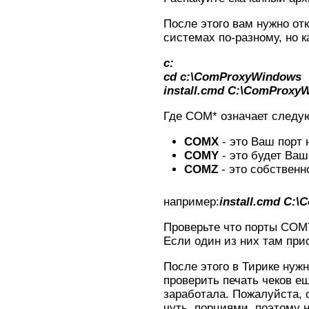
После этого вам нужно от
системах по-разному, но 
c:
cd c:\ComProxyWindows
install.cmd C:\ComPro
Где COM* означает следу
COMX
- это Ваш порт
COMY
- это будет Ваш
COMZ
- это собственн
например:
install.cmd C
Проверьте что порты COMY
Если один из них там при
После этого в Тирике нуж
проверить печать чеков е
заработала. Пожалуйста, о
чуть, порциями, поэтому 