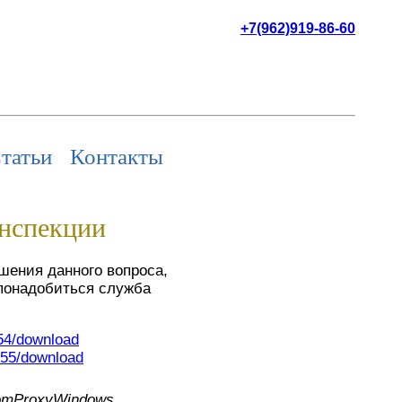
+7(962)919-86-60
татьи
Контакты
инспекции
ешения данного вопроса,
 понадобиться служба
154/download
/155/download
omProxyWindows