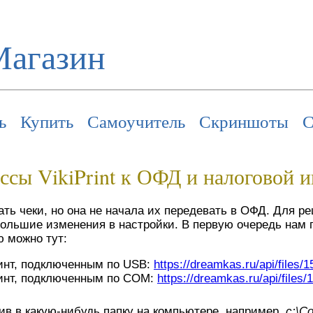
Магазин
ь
Купить
Самоучитель
Скриншоты
С
ссы VikiPrint к ОФД и налоговой 
ать чеки, но она не начала их передевать в ОФД. Для р
большие изменения в настройки. В первую очередь нам
ю можно тут:
инт, подключенным по USB:
https://dreamkas.ru/api/files/
инт, подключенным по COM:
https://dreamkas.ru/api/files
ив в какую-нибудь папку на компьютере, например,
c:\C