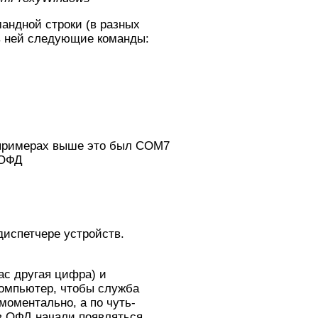
андной строки (в разных
 в ней следующие команды:
х примерах выше это был COM7
 ОФД
диспетчере устройств.
ас другая цифра) и
 компьютер, чтобы служба
моментально, а по чуть-
 в ОФД начали появляться.